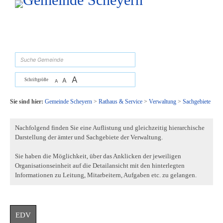
Zum Inhalt
,
zur Navigation
oder
zur Startseite
springen.
suchen
A
A
Schriftgröße
A
Sie sind hier:
Gemeinde Scheyern
>
Rathaus & Service
>
Verwaltung
>
Sachgebiete
Nachfolgend finden Sie eine Auflistung und gleichzeitig hierarchische
Darstellung der ämter und Sachgebiete der Verwaltung.
Sie haben die Möglichkeit, über das Anklicken der jeweiligen
Organisationseinheit auf die Detailansicht mit den hinterlegten
Informationen zu Leitung, Mitarbeitern, Aufgaben etc. zu gelangen.
EDV