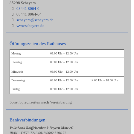
85298 Scheyern
08441 8064-0
08441 8064-64
scheyern@scheyern.de
www.scheyern.de
Öffnungszeiten des Rathauses
Montag
08:00 Uhr – 12:00 Uhr
Dienstag
08:00 Uhr – 12:00 Uhr
Mittwoch
08:00 Uhr – 12:00 Uhr
Donnerstag
08:00 Uhr – 12:00 Uhr
14:00 Uhr – 18:00 Uhr
Freitag
08:00 Uhr – 12:00 Uhr
Sonst Sprechzeiten nach Vereinbarung
Bankverbindungen:
Volksbank Raiffeisenbank Bayern Mitte eG
IBAN DE73 7216 0818 0002 5104 72