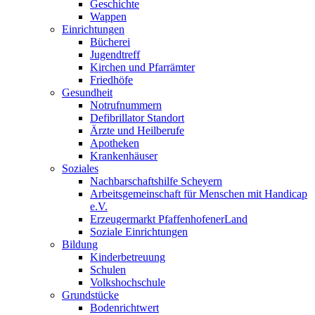
Geschichte
Wappen
Einrichtungen
Bücherei
Jugendtreff
Kirchen und Pfarrämter
Friedhöfe
Gesundheit
Notrufnummern
Defibrillator Standort
Ärzte und Heilberufe
Apotheken
Krankenhäuser
Soziales
Nachbarschaftshilfe Scheyern
Arbeitsgemeinschaft für Menschen mit Handicap
e.V.
Erzeugermarkt PfaffenhofenerLand
Soziale Einrichtungen
Bildung
Kinderbetreuung
Schulen
Volkshochschule
Grundstücke
Bodenrichtwert