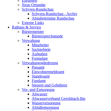
Ehrungen
Neue Ortsmitte
Schyren-Rundschau
Schyren-Rundschau - Archiv
Abgabetermine Rundschau
Externe Links
Rathaus & Service
Bürgermeister
Bürgersprechstunde
Verwaltung
Mitarbeiter
Sachgebiete
Aufgaben
Formulare
Verwaltungsgliederung
Passamt
Einwohnermeldeamt
Standesamt
Fundamt
Steuern und Gebühren
Ver- und Entsorgung
Abwasser
Abwasserverband Gerolsbach-Ilm
Wasserversorgung
Abfallentsorgung