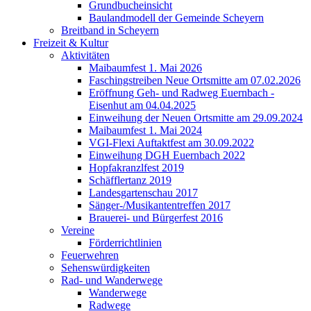
Grundbucheinsicht
Baulandmodell der Gemeinde Scheyern
Breitband in Scheyern
Freizeit & Kultur
Aktivitäten
Maibaumfest 1. Mai 2026
Faschingstreiben Neue Ortsmitte am 07.02.2026
Eröffnung Geh- und Radweg Euernbach -
Eisenhut am 04.04.2025
Einweihung der Neuen Ortsmitte am 29.09.2024
Maibaumfest 1. Mai 2024
VGI-Flexi Auftaktfest am 30.09.2022
Einweihung DGH Euernbach 2022
Hopfakranzlfest 2019
Schäfflertanz 2019
Landesgartenschau 2017
Sänger-/Musikantentreffen 2017
Brauerei- und Bürgerfest 2016
Vereine
Förderrichtlinien
Feuerwehren
Sehenswürdigkeiten
Rad- und Wanderwege
Wanderwege
Radwege