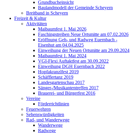
Grundbucheinsicht
Baulandmodell der Gemeinde Scheyern
Breitband in Scheyern
Freizeit & Kultur
Aktivitäten
Maibaumfest 1. Mai 2026
Faschingstreiben Neue Ortsmitte am 07.02.2026
Eröffnung Geh- und Radweg Euernbach -
Eisenhut am 04.04.2025
Einweihung der Neuen Ortsmitte am 29.09.2024
Maibaumfest 1. Mai 2024
VGI-Flexi Auftaktfest am 30.09.2022
Einweihung DGH Euernbach 2022
Hopfakranzlfest 2019
Schäfflertanz 2019
Landesgartenschau 2017
Sänger-/Musikantentreffen 2017
Brauerei- und Bürgerfest 2016
Vereine
Förderrichtlinien
Feuerwehren
Sehenswürdigkeiten
Rad- und Wanderwege
Wanderwege
Radwege