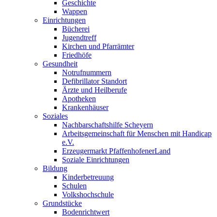
Geschichte
Wappen
Einrichtungen
Bücherei
Jugendtreff
Kirchen und Pfarrämter
Friedhöfe
Gesundheit
Notrufnummern
Defibrillator Standort
Ärzte und Heilberufe
Apotheken
Krankenhäuser
Soziales
Nachbarschaftshilfe Scheyern
Arbeitsgemeinschaft für Menschen mit Handicap
e.V.
Erzeugermarkt PfaffenhofenerLand
Soziale Einrichtungen
Bildung
Kinderbetreuung
Schulen
Volkshochschule
Grundstücke
Bodenrichtwert