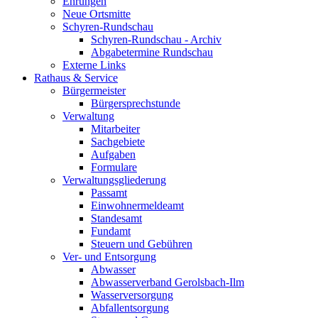
Ehrungen
Neue Ortsmitte
Schyren-Rundschau
Schyren-Rundschau - Archiv
Abgabetermine Rundschau
Externe Links
Rathaus & Service
Bürgermeister
Bürgersprechstunde
Verwaltung
Mitarbeiter
Sachgebiete
Aufgaben
Formulare
Verwaltungsgliederung
Passamt
Einwohnermeldeamt
Standesamt
Fundamt
Steuern und Gebühren
Ver- und Entsorgung
Abwasser
Abwasserverband Gerolsbach-Ilm
Wasserversorgung
Abfallentsorgung