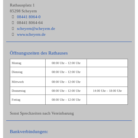
Rathausplatz 1
85298 Scheyern
08441 8064-0
08441 8064-64
scheyern@scheyern.de
www.scheyern.de
Öffnungszeiten des Rathauses
Montag
08:00 Uhr – 12:00 Uhr
Dienstag
08:00 Uhr – 12:00 Uhr
Mittwoch
08:00 Uhr – 12:00 Uhr
Donnerstag
08:00 Uhr – 12:00 Uhr
14:00 Uhr – 18:00 Uhr
Freitag
08:00 Uhr – 12:00 Uhr
Sonst Sprechzeiten nach Vereinbarung
Bankverbindungen: