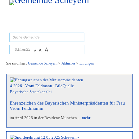
Zum Inhalt
,
zur Navigation
oder
zur Startseite
springen.
suchen
A
A
Schriftgröße
A
Sie sind hier:
Gemeinde Scheyern
>
Aktuelles
>
Ehrungen
Ehrenzeichen des Bayerischen Ministerpräsidenten für Frau
Vroni Feldmannn
im April 2026 in der Residenz München
…mehr