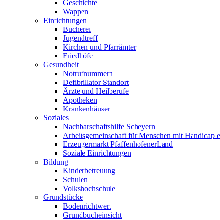
Geschichte
Wappen
Einrichtungen
Bücherei
Jugendtreff
Kirchen und Pfarrämter
Friedhöfe
Gesundheit
Notrufnummern
Defibrillator Standort
Ärzte und Heilberufe
Apotheken
Krankenhäuser
Soziales
Nachbarschaftshilfe Scheyern
Arbeitsgemeinschaft für Menschen mit Handicap e
Erzeugermarkt PfaffenhofenerLand
Soziale Einrichtungen
Bildung
Kinderbetreuung
Schulen
Volkshochschule
Grundstücke
Bodenrichtwert
Grundbucheinsicht