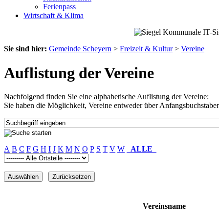
Ferienpass
Wirtschaft & Klima
Sie sind hier:
Gemeinde Scheyern
>
Freizeit & Kultur
>
Vereine
Auflistung der Vereine
Nachfolgend finden Sie eine alphabetische Auflistung der Vereine:
Sie haben die Möglichkeit, Vereine entweder über Anfangsbuchstaben
A
B
C
F
G
H
I
J
K
M
N
O
P
S
T
V
W
ALLE
Vereinsname