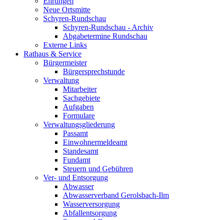
Ehrungen
Neue Ortsmitte
Schyren-Rundschau
Schyren-Rundschau - Archiv
Abgabetermine Rundschau
Externe Links
Rathaus & Service
Bürgermeister
Bürgersprechstunde
Verwaltung
Mitarbeiter
Sachgebiete
Aufgaben
Formulare
Verwaltungsgliederung
Passamt
Einwohnermeldeamt
Standesamt
Fundamt
Steuern und Gebühren
Ver- und Entsorgung
Abwasser
Abwasserverband Gerolsbach-Ilm
Wasserversorgung
Abfallentsorgung