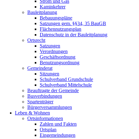
Strom und Gas
Kaminkehrer
Bauleitplanung
Bebauungspläne
Satzungen gem. §§34, 35 BauGB
Flächennutzungsplan
Datenschutz in der Bauleitplanung
Ortsrecht
Satzungen
Verordnungen
Geschäftsordnung
Benutzungsordnung
Gemeinderat
Sitzungen
Schulverband Grundschule
Schulverband Mittelschule
Beauftragte der Gemeinde
Busverbindungen
Spartenträger
Bürgerversammlungen
Leben & Wohnen
Ortsinformationen
Zahlen und Fakten
Ortsplan
Eingemeindungen