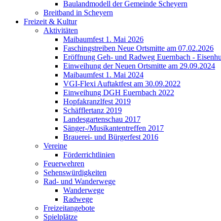
Baulandmodell der Gemeinde Scheyern
Breitband in Scheyern
Freizeit & Kultur
Aktivitäten
Maibaumfest 1. Mai 2026
Faschingstreiben Neue Ortsmitte am 07.02.2026
Eröffnung Geh- und Radweg Euernbach - Eisenhu
Einweihung der Neuen Ortsmitte am 29.09.2024
Maibaumfest 1. Mai 2024
VGI-Flexi Auftaktfest am 30.09.2022
Einweihung DGH Euernbach 2022
Hopfakranzlfest 2019
Schäfflertanz 2019
Landesgartenschau 2017
Sänger-/Musikantentreffen 2017
Brauerei- und Bürgerfest 2016
Vereine
Förderrichtlinien
Feuerwehren
Sehenswürdigkeiten
Rad- und Wanderwege
Wanderwege
Radwege
Freizeitangebote
Spielplätze