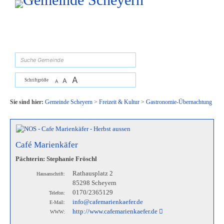
Zum Inhalt
,
zur Navigation
oder
zur Startseite
springen.
suchen
A
A
Schriftgröße
A
Sie sind hier:
Gemeinde Scheyern
>
Freizeit & Kultur
>
Gastronomie-Übernachtung
Café Marienkäfer
Pächterin: Stephanie Fröschl
Rathausplatz 2
Hausanschrift:
85298 Scheyern
0170/2365129
Telefon:
info@cafemarienkaefer.de
E-Mail:
http://www.cafemarienkaefer.de
WWW: