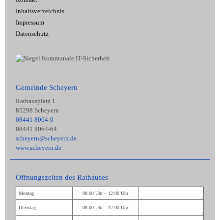
Kontakt
Inhaltsverzeichnis
Impressum
Datenschutz
Gemeinde Scheyern
Rathausplatz 1
85298 Scheyern
08441 8064-0
08441 8064-64
scheyern@scheyern.de
www.scheyern.de
Öffnungszeiten des Rathauses
Montag
08:00 Uhr – 12:00 Uhr
Dienstag
08:00 Uhr – 12:00 Uhr