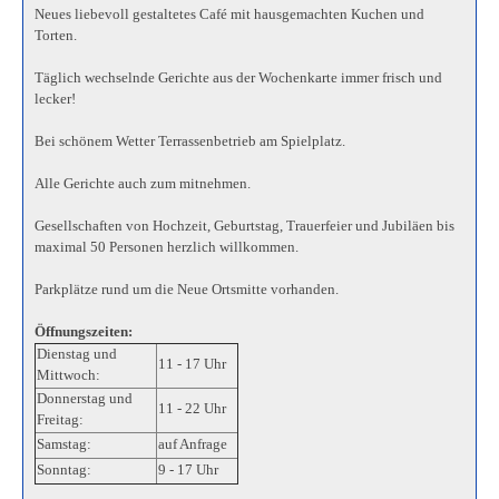
Neues liebevoll gestaltetes Café mit hausgemachten Kuchen und
Torten.
Täglich wechselnde Gerichte aus der Wochenkarte immer frisch und
lecker!
Bei schönem Wetter Terrassenbetrieb am Spielplatz.
Alle Gerichte auch zum mitnehmen.
Gesellschaften von Hochzeit, Geburtstag, Trauerfeier und Jubiläen bis
maximal 50 Personen herzlich willkommen.
Parkplätze rund um die Neue Ortsmitte vorhanden.
Öffnungszeiten:
Dienstag und
11 - 17 Uhr
Mittwoch:
Donnerstag und
11 - 22 Uhr
Freitag:
Samstag:
auf Anfrage
Sonntag:
9 - 17 Uhr