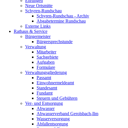
Ehrungen
Neue Ortsmitte
Schyren-Rundschau
Schyren-Rundschau - Archiv
Abgabetermine Rundschau
Externe Links
Rathaus & Service
Bürgermeister
Bürgersprechstunde
Verwaltung
Mitarbeiter
Sachgebiete
Aufgaben
Formulare
Verwaltungsgliederung
Passamt
Einwohnermeldeamt
Standesamt
Fundamt
Steuern und Gebühren
Ver- und Entsorgung
Abwasser
Abwasserverband Gerolsbach-Ilm
Wasserversorgung
Abfallentsorgung