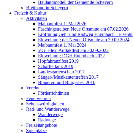
Baulandmodell der Gemeinde Scheyern
Breitband in Scheyern
Freizeit & Kultur
Aktivitäten
Maibaumfest 1. Mai 2026
Faschingstreiben Neue Ortsmitte am 07.02.2026
Eröffnung Geh- und Radweg Euernbach - Eisenhu
Einweihung der Neuen Ortsmitte am 29.09.2024
Maibaumfest 1. Mai 2024
VGI-Flexi Auftaktfest am 30.09.2022
Einweihung DGH Euernbach 2022
Hopfakranzlfest 2019
Schäfflertanz 2019
Landesgartenschau 2017
Sänger-/Musikantentreffen 2017
Brauerei- und Bürgerfest 2016
Vereine
Förderrichtlinien
Feuerwehren
Sehenswürdigkeiten
Rad- und Wanderwege
Wanderwege
Radwege
Freizeitangebote
Spielplätze