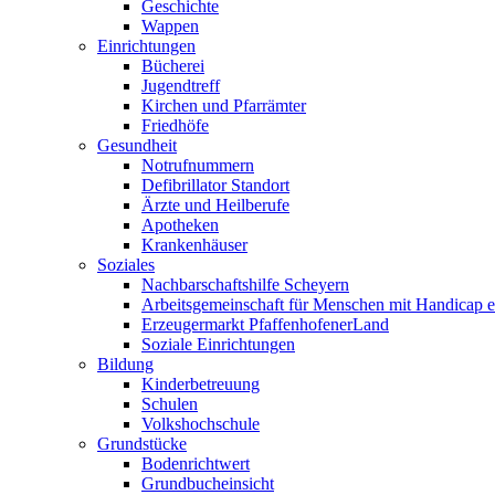
Geschichte
Wappen
Einrichtungen
Bücherei
Jugendtreff
Kirchen und Pfarrämter
Friedhöfe
Gesundheit
Notrufnummern
Defibrillator Standort
Ärzte und Heilberufe
Apotheken
Krankenhäuser
Soziales
Nachbarschaftshilfe Scheyern
Arbeitsgemeinschaft für Menschen mit Handicap e
Erzeugermarkt PfaffenhofenerLand
Soziale Einrichtungen
Bildung
Kinderbetreuung
Schulen
Volkshochschule
Grundstücke
Bodenrichtwert
Grundbucheinsicht