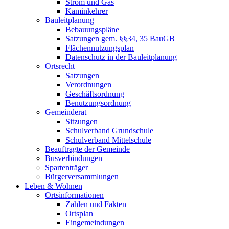
Strom und Gas
Kaminkehrer
Bauleitplanung
Bebauungspläne
Satzungen gem. §§34, 35 BauGB
Flächennutzungsplan
Datenschutz in der Bauleitplanung
Ortsrecht
Satzungen
Verordnungen
Geschäftsordnung
Benutzungsordnung
Gemeinderat
Sitzungen
Schulverband Grundschule
Schulverband Mittelschule
Beauftragte der Gemeinde
Busverbindungen
Spartenträger
Bürgerversammlungen
Leben & Wohnen
Ortsinformationen
Zahlen und Fakten
Ortsplan
Eingemeindungen