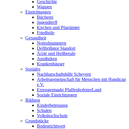
Geschichte
Wappen
Einrichtungen
Bücherei
Jugendtreff
Kirchen und Pfarrämter
Friedhöfe
Gesundheit
Notrufnummern
Defibrillator Standort
Ärzte und Heilberufe
Apotheken
Krankenhäuser
Soziales
Nachbarschaftshilfe Scheyern
Arbeitsgemeinschaft für Menschen mit Handicap
e.V.
Erzeugermarkt PfaffenhofenerLand
Soziale Einrichtungen
Bildung
Kinderbetreuung
Schulen
Volkshochschule
Grundstücke
Bodenrichtwert