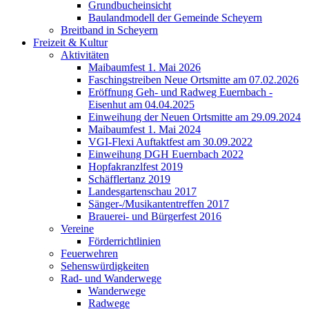
Grundbucheinsicht
Baulandmodell der Gemeinde Scheyern
Breitband in Scheyern
Freizeit & Kultur
Aktivitäten
Maibaumfest 1. Mai 2026
Faschingstreiben Neue Ortsmitte am 07.02.2026
Eröffnung Geh- und Radweg Euernbach -
Eisenhut am 04.04.2025
Einweihung der Neuen Ortsmitte am 29.09.2024
Maibaumfest 1. Mai 2024
VGI-Flexi Auftaktfest am 30.09.2022
Einweihung DGH Euernbach 2022
Hopfakranzlfest 2019
Schäfflertanz 2019
Landesgartenschau 2017
Sänger-/Musikantentreffen 2017
Brauerei- und Bürgerfest 2016
Vereine
Förderrichtlinien
Feuerwehren
Sehenswürdigkeiten
Rad- und Wanderwege
Wanderwege
Radwege