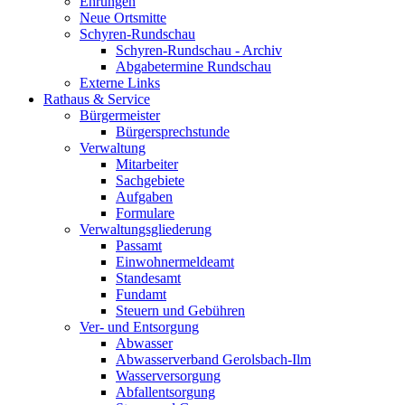
Ehrungen
Neue Ortsmitte
Schyren-Rundschau
Schyren-Rundschau - Archiv
Abgabetermine Rundschau
Externe Links
Rathaus & Service
Bürgermeister
Bürgersprechstunde
Verwaltung
Mitarbeiter
Sachgebiete
Aufgaben
Formulare
Verwaltungsgliederung
Passamt
Einwohnermeldeamt
Standesamt
Fundamt
Steuern und Gebühren
Ver- und Entsorgung
Abwasser
Abwasserverband Gerolsbach-Ilm
Wasserversorgung
Abfallentsorgung