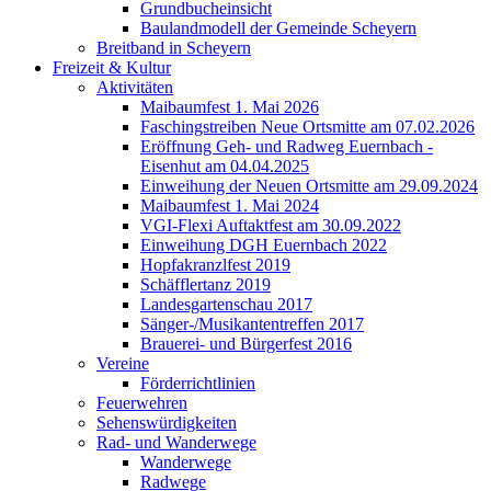
Grundbucheinsicht
Baulandmodell der Gemeinde Scheyern
Breitband in Scheyern
Freizeit & Kultur
Aktivitäten
Maibaumfest 1. Mai 2026
Faschingstreiben Neue Ortsmitte am 07.02.2026
Eröffnung Geh- und Radweg Euernbach -
Eisenhut am 04.04.2025
Einweihung der Neuen Ortsmitte am 29.09.2024
Maibaumfest 1. Mai 2024
VGI-Flexi Auftaktfest am 30.09.2022
Einweihung DGH Euernbach 2022
Hopfakranzlfest 2019
Schäfflertanz 2019
Landesgartenschau 2017
Sänger-/Musikantentreffen 2017
Brauerei- und Bürgerfest 2016
Vereine
Förderrichtlinien
Feuerwehren
Sehenswürdigkeiten
Rad- und Wanderwege
Wanderwege
Radwege