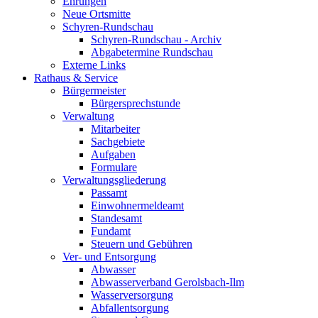
Ehrungen
Neue Ortsmitte
Schyren-Rundschau
Schyren-Rundschau - Archiv
Abgabetermine Rundschau
Externe Links
Rathaus & Service
Bürgermeister
Bürgersprechstunde
Verwaltung
Mitarbeiter
Sachgebiete
Aufgaben
Formulare
Verwaltungsgliederung
Passamt
Einwohnermeldeamt
Standesamt
Fundamt
Steuern und Gebühren
Ver- und Entsorgung
Abwasser
Abwasserverband Gerolsbach-Ilm
Wasserversorgung
Abfallentsorgung