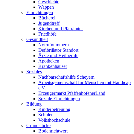
Geschichte
Wappen
Einrichtungen
Bücherei
Jugendtreff
Kirchen und Pfarrämter
Friedhöfe
Gesundheit
Notrufnummern
Defibrillator Standort
Ärzte und Heilberufe
Apotheken
Krankenhäuser
Soziales
Nachbarschaftshilfe Scheyern
Arbeitsgemeinschaft für Menschen mit Handicap
e.V.
Erzeugermarkt PfaffenhofenerLand
Soziale Einrichtungen
Bildung
Kinderbetreuung
Schulen
Volkshochschule
Grundstücke
Bodenrichtwert